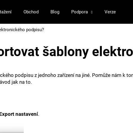
tažení
Obchod
Blog
Podpora
Verze
Kli
Co potřebujete najít?
lektronického podpisu?
ortovat šablony elektr
HLEDAT
ického podpisu z jednoho zařízení na jiné. Pomůže nám k t
Doporučujeme
ávod jak na to.
Export nastavení
.