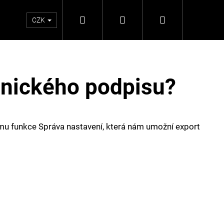
Hledat
Přihlášení
Nákupní
enti
Kontakty
CZK
košík
onického podpisu?
omu funkce Správa nastavení, která nám umožní export