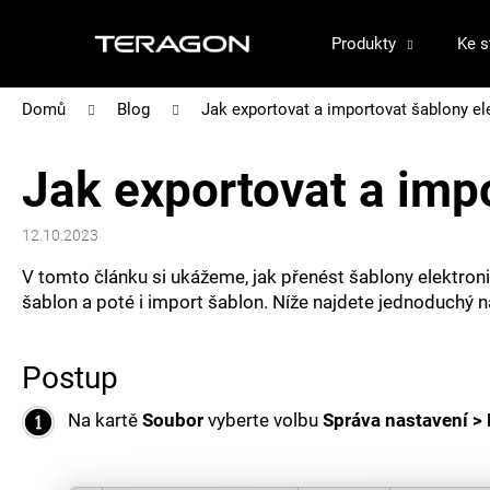
K
Přejít
na
Produkty
Ke s
o
Zpět
Zpět
obsah
š
do
do
Domů
Blog
Jak exportovat a importovat šablony e
obchodu
obchodu
í
k
Jak exportovat a imp
12.10.2023
V tomto článku si ukážeme, jak přenést šablony elektron
šablon a poté i import šablon. Níže najdete jednoduchý n
Postup
Na kartě
Soubor
vyberte volbu
Správa nastavení > 