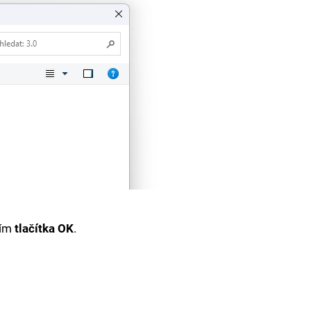
tím
tlačítka OK
.