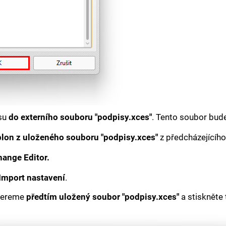
isu
do externího souboru "podpisy.xces"
. Tento soubor bude
lon z uloženého souboru "podpisy.xces"
z předcházejícího
hange Editor.
 Import nastavení
.
ybereme
předtím uložený soubor "podpisy.xces"
a stiskněte 