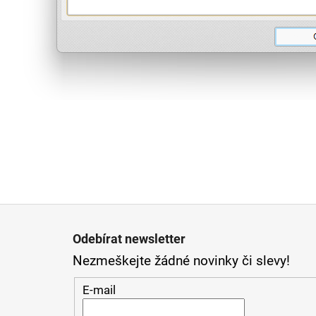
Z
á
Odebírat newsletter
Nezmeškejte žádné novinky či slevy!
p
a
E-mail