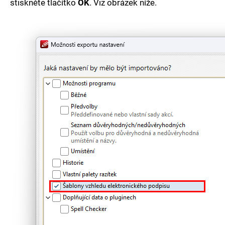
stiskněte tlačítko
OK
. Viz obrázek níže.