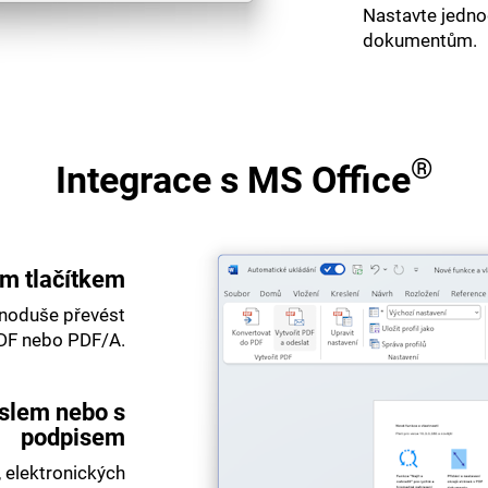
Nastavte jedno
dokumentům.
®
Integrace s MS Office
ým tlačítkem
dnoduše převést
DF nebo PDF/A.
eslem nebo s
podpisem
 elektronických