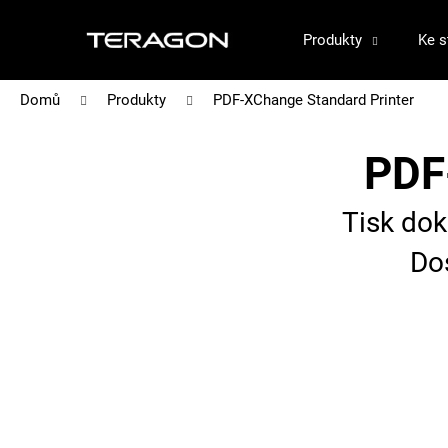
K
Přejít
na
Produkty
Ke s
o
Zpět
Zpět
obsah
š
do
do
Domů
Produkty
PDF-XChange Standard Printer
obchodu
obchodu
í
k
PDF
Tisk dok
Do