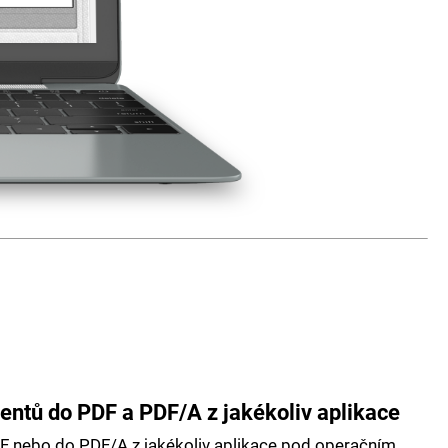
ntů do PDF a PDF/A z jakékoliv aplikace
F nebo do PDF/A z jakékoliv aplikace pod operačním