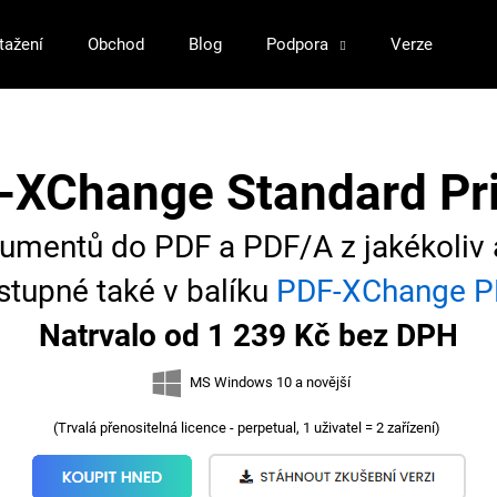
tažení
Obchod
Blog
Podpora
Verze
Kli
Co potřebujete najít?
-XChange Standard Pri
HLEDAT
umentů do PDF a PDF/A z jakékoliv 
stupné také v balíku
PDF-XChange 
Doporučujeme
Natrvalo od 1 239 Kč bez DPH
MS Windows 10 a novější
(Trvalá přenositelná licence - perpetual, 1 uživatel = 2 zařízení)