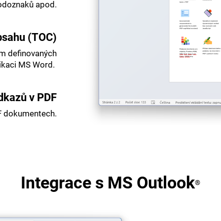
odoznaků apod.
bsahu (TOC)
ím definovaných
plikaci MS Word.
odkazů v PDF
F dokumentech.
Integrace s MS Outlook
®