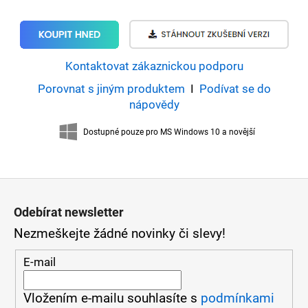
Kontaktovat zákaznickou podporu
Porovnat s jiným produktem
I
Podívat se do
nápovědy
Dostupné pouze pro MS Windows 10 a novější
Z
á
Odebírat newsletter
Nezmeškejte žádné novinky či slevy!
p
a
E-mail
t
Vložením e-mailu souhlasíte s
podmínkami