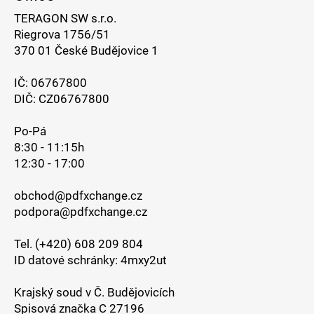
TERAGON SW s.r.o.
Riegrova 1756/51
370 01 České Budějovice 1
IČ: 06767800
DIČ: CZ06767800
Po-Pá
8:30 - 11:15h
12:30 - 17:00
obchod@pdfxchange.cz
podpora@pdfxchange.cz
Tel. (+420) 608 209 804
ID datové schránky: 4mxy2ut
Krajský soud v Č. Budějovicích
Spisová značka C 27196