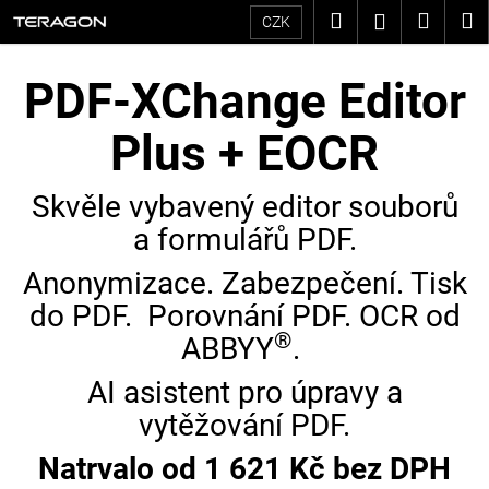
K
Přejít
Hledat
Nákup
M
Přihlášení
CZK
na
o
Zpět
Zpět
košík
obsah
PDF-XChange Editor
š
C
í
Plus + EOCR
o
k
p
Skvěle vybavený editor souborů
o
a formulářů PDF.
t
Anonymizace. Zabezpečení. Tisk
ř
do PDF. Porovnání PDF. OCR od
®
e
ABBYY
.
b
AI asistent pro úpravy a
vytěžování PDF.
u
j
Natrvalo od 1 621 Kč bez DPH