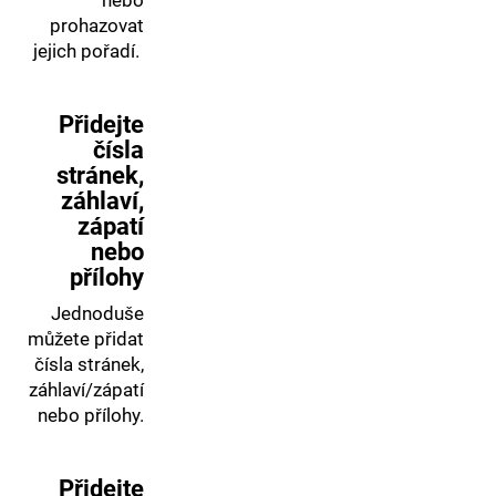
nebo
prohazovat
jejich pořadí.
Přidejte
čísla
stránek,
záhlaví,
zápatí
nebo
přílohy
Jednoduše
můžete přidat
čísla stránek,
záhlaví/zápatí
nebo přílohy.
Přidejte