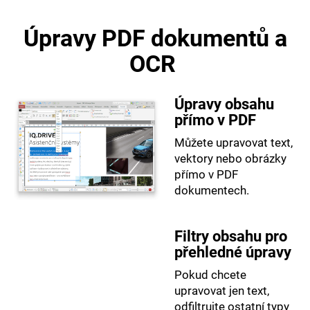
Úpravy PDF dokumentů a
D
OCR
o
p
o
Úpravy obsahu
přímo v PDF
r
Můžete upravovat text,
u
vektory nebo obrázky
č
přímo v PDF
u
dokumentech.
j
e
Filtry obsahu pro
m
přehledné úpravy
e
Pokud chcete
upravovat jen text,
odfiltrujte ostatní typy