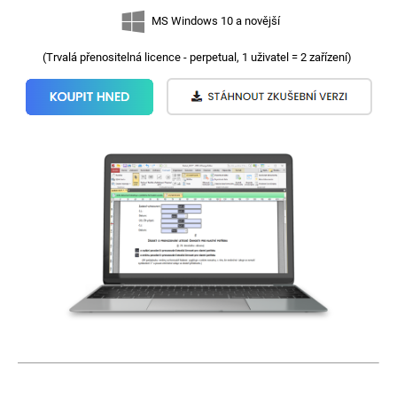
e
MS Windows 10 a novější
t
(Trvalá přenositelná licence - perpetual, 1 uživatel = 2 zařízení)
e
n
a
j
í
t
?
HLEDAT