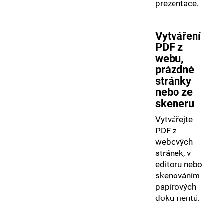
prezentace.
Vytváření
PDF z
webu,
prázdné
stránky
nebo ze
skeneru
Vytvářejte
PDF z
webových
stránek, v
editoru nebo
skenováním
papírových
dokumentů.