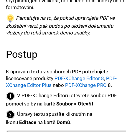
styl písma, jeho velikost, horní nebo dolní indexy nebo
e
formátování.
t
Pamatujte na to, že pokud upravujete PDF ve
e
zkušební verzi, pak budou po uložení dokumentu
vloženy do rohů stránek demo značky.
n
a
Postup
j
í
K úpravám textu v souborech PDF potřebujete
licencované produkty
PDF-XChange Editor 8
,
PDF-
t
XChange Editor Plus
nebo
PDF-XChange PRO
8.
?
V PDF-XChange Editoru otevřete soubor PDF
pomocí volby na kartě
Soubor > Otevřít
.
Úpravy textu spustíte kliknutím na
ikonu
Editace
na kartě
Domů
.
HLEDAT