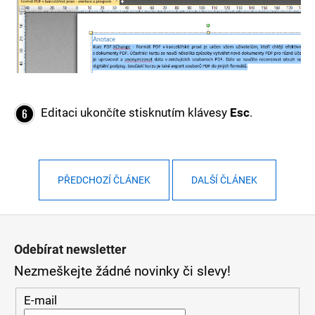
Editaci ukončíte stisknutím klávesy
Esc
.
PŘEDCHOZÍ ČLÁNEK
DALŠÍ ČLÁNEK
Z
á
Odebírat newsletter
Nezmeškejte žádné novinky či slevy!
p
a
E-mail