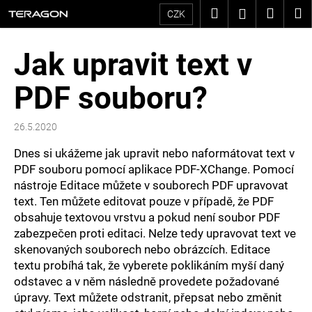
K
Přejít
Hledat
Nákup
M
Přihlášení
CZK
na
o
Zpět
Zpět
košík
obsah
Jak upravit text v
š
C
í
PDF souboru?
o
k
p
26.5.2020
o
Dnes si ukážeme jak upravit nebo naformátovat text v
t
PDF souboru pomocí aplikace PDF-XChange. Pomocí
nástroje
Editace
můžete v souborech PDF upravovat
ř
text. Ten můžete editovat pouze v případě, že PDF
e
obsahuje textovou vrstvu a pokud není soubor PDF
zabezpečen proti editaci. Nelze tedy upravovat text ve
b
skenovaných souborech nebo obrázcích. Editace
textu probíhá tak, že vyberete poklikáním myší daný
u
odstavec a v něm následně provedete požadované
j
úpravy. Text můžete odstranit, přepsat nebo změnit