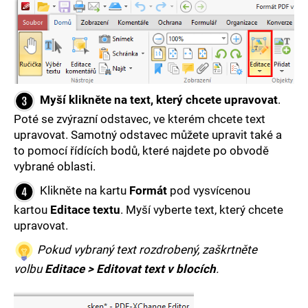
D
o
p
Myší klikněte na text, který chcete upravovat
.
o
Poté se
zvýrazní odstavec
, ve kterém chcete text
r
upravovat. Samotný odstavec můžete upravit také a
u
to pomocí řídících bodů, které najdete po obvodě
č
vybrané oblasti.
u
Klikněte na kartu
Formát
pod vysvícenou
j
kartou
Editace textu
. Myší vyberte text, který chcete
upravovat.
e
m
Pokud vybraný text rozdrobený, zaškrtněte
e
volbu
Editace > Editovat text v blocích
.