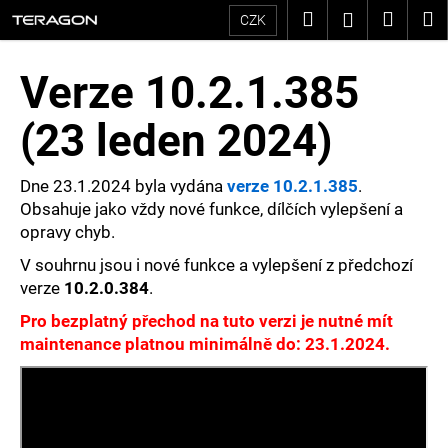
K
Přejít
Hledat
Nákup
M
Přihlášení
CZK
na
o
Zpět
Zpět
košík
obsah
Verze 10.2.1.385
š
C
í
(23 leden 2024)
o
k
p
Dne 23.1.2024 byla vydána
verze 10.2.1.385
.
o
Obsahuje jako vždy nové funkce, dílčích vylepšení a
opravy chyb.
t
V souhrnu jsou i nové funkce a vylepšení z předchozí
ř
verze
10.2.0.384
.
e
Pro bezplatný přechod na tuto verzi je nutné mít
maintenance platnou minimálně do: 23.1.2024.
b
u
j