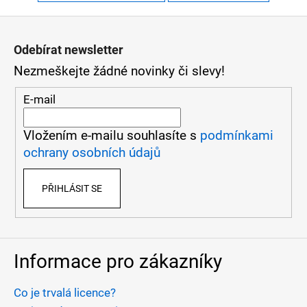
Z
á
Odebírat newsletter
Nezmeškejte žádné novinky či slevy!
p
a
E-mail
t
Vložením e-mailu souhlasíte s
podmínkami
í
ochrany osobních údajů
PŘIHLÁSIT SE
Informace pro zákazníky
Co je trvalá licence?