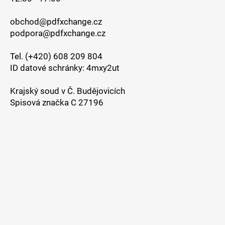
obchod@pdfxchange.cz
podpora@pdfxchange.cz
Tel. (+420) 608 209 804
ID datové schránky: 4mxy2ut
Krajský soud v Č. Budějovicích
Spisová značka C 27196