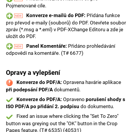
Pojmenované cíle.
Konverze e-mailů do PDF:
Přidána funkce
pro převod e-maily (souborů) do PDF. Otevřete soubor
zpráv (*.msg a *.eml) v PDF-XChange Editoru a zde je
uložit do PDF.
Panel Komentáře:
Přidáno prohledávání
odpovědí na komentáře. (T# 6677)
Opravy a vylepšení
Konverze do PDF/A:
Opravena havárie aplikace
při podepsání PDF/A
dokumentů.
Konverze do PDF/A:
Opraveno
porušení shody s
ISO PDF/A po přidání 2. podpisu
do dokumentu.
Fixed an issue where clicking the "Set To Zero"
button was greying out the "OK" button in the Crop
Pages feature. (T# 6535) (40531)