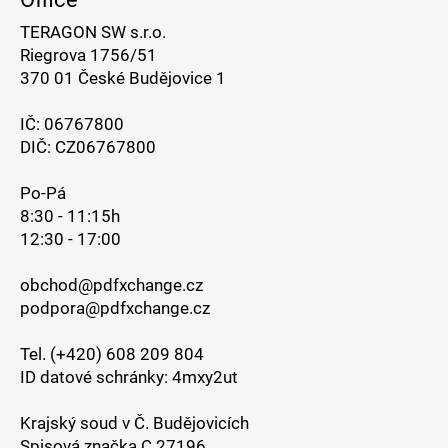
TERAGON SW s.r.o.
Riegrova 1756/51
370 01 České Budějovice 1
IČ: 06767800
DIČ: CZ06767800
Po-Pá
8:30 - 11:15h
12:30 - 17:00
obchod@pdfxchange.cz
podpora@pdfxchange.cz
Tel. (+420) 608 209 804
ID datové schránky: 4mxy2ut
Krajský soud v Č. Budějovicích
Spisová značka C 27196