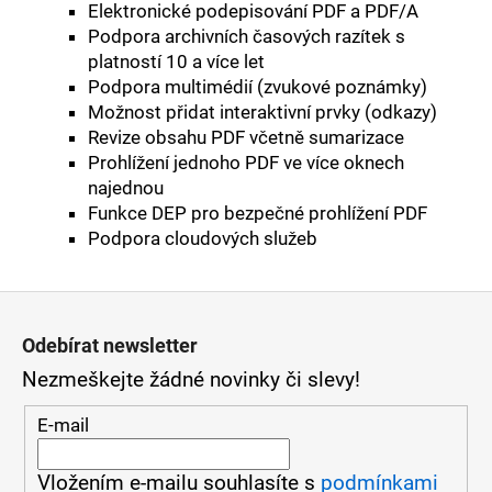
Elektronické podepisování PDF a PDF/A
Podpora archivních časových razítek s
platností 10 a více let
Podpora multimédií (zvukové poznámky)
Možnost přidat interaktivní prvky (odkazy)
Revize obsahu PDF včetně sumarizace
Prohlížení jednoho PDF ve více oknech
najednou
Funkce DEP pro bezpečné prohlížení PDF
Podpora cloudových služeb
Z
á
Odebírat newsletter
Nezmeškejte žádné novinky či slevy!
p
a
E-mail
t
Vložením e-mailu souhlasíte s
podmínkami