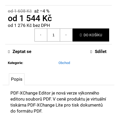
od 1 608 Kč
až –4 %
D
od
1 544 Kč
o
od
1 276 Kč
bez DPH
p
Měrná
DO KOŠÍKU
cena:
o
r
Zeptat se
Sdílet
u
č
Kategorie
:
Obchod
u
j
Popis
e
PDF-XChange Editor je nová verze výkonného
m
editoru souborů PDF. V ceně produktu je virtuální
e
tiskárna PDF-XChange Lite pro tisk dokumentů
do formátu PDF.