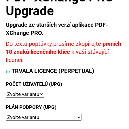
e
Upgrade
t
Upgrade ze starších verzí aplikace PDF-
e
XChange PRO.
n
Do textu poptávky prosíme zkopírujte
prvních
a
10 znaků licenčního klíče
k vaší stávající
j
licenci.
í
TRVALÁ LICENCE (PERPETUAL)
t
POČET UŽIVATELŮ (UPG)
?
PLÁN PODPORY (UPG)
HLEDAT