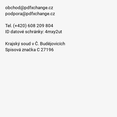
obchod@pdfxchange.cz
podpora@pdfxchange.cz
Tel. (+420) 608 209 804
ID datové schránky: 4mxy2ut
Krajský soud v Č. Budějovicích
Spisová značka C 27196