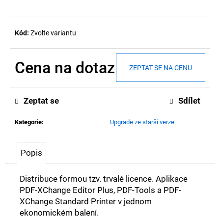
D
Kód:
Zvolte variantu
o
p
Cena na dotaz
ZEPTAT SE NA CENU
o
Měrná
r
cena:
Zeptat se
Sdílet
u
č
Kategorie
:
Upgrade ze starší verze
u
j
Popis
e
m
Distribuce formou tzv. trvalé licence. Aplikace
PDF-XChange Editor Plus, PDF-Tools a PDF-
e
XChange Standard Printer v jednom
ekonomickém balení.