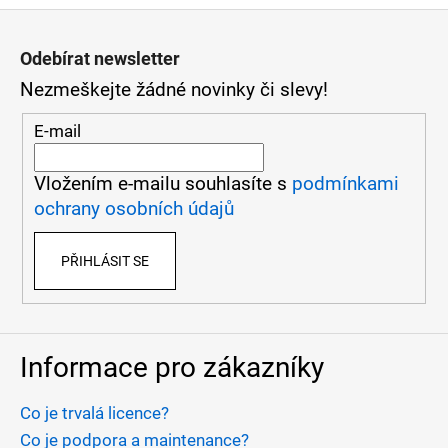
Z
á
Odebírat newsletter
Nezmeškejte žádné novinky či slevy!
p
a
E-mail
t
Vložením e-mailu souhlasíte s
podmínkami
í
ochrany osobních údajů
PŘIHLÁSIT SE
Informace pro zákazníky
Co je trvalá licence?
Co je podpora a maintenance?