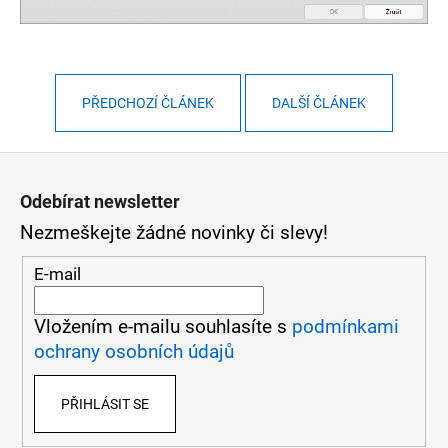
D
o
PŘEDCHOZÍ ČLÁNEK
DALŠÍ ČLÁNEK
p
o
Z
r
á
Odebírat newsletter
u
Nezmeškejte žádné novinky či slevy!
p
č
u
a
E-mail
j
t
Vložením e-mailu souhlasíte s
podmínkami
e
í
ochrany osobních údajů
m
e
PŘIHLÁSIT SE