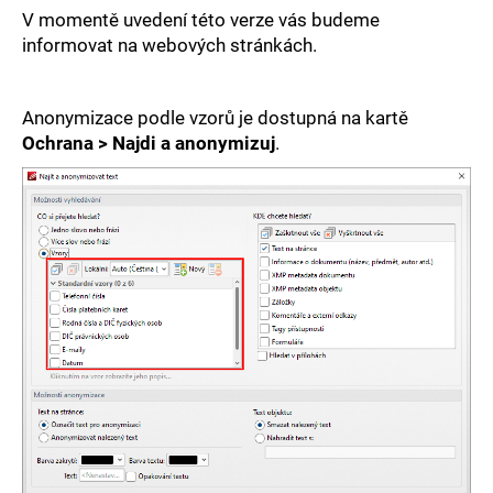
e
V momentě uvedení této verze vás budeme
informovat na webových stránkách.
t
e
Anonymizace podle vzorů je dostupná na kartě
n
Ochrana > Najdi a anonymizuj
.
a
j
í
t
?
HLEDAT