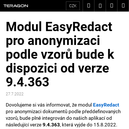
K
Přejít
Hledat
Nákup
M
Přihlášení
CZK
na
o
Zpět
Zpět
košík
obsah
Modul EasyRedact
š
C
í
pro anonymizaci
o
k
p
podle vzorů bude k
o
dispozici od verze
t
9.4.363
ř
e
27.7.2022
b
Dovolujeme si vás informovat, že modul
EasyRedact
u
pro anonymizaci dokumentů podle předdefinovaných
vzorů, bude plně integrován do našich aplikací od
j
následující verze
9.4.363
, která vyjde do 15.8.2022.