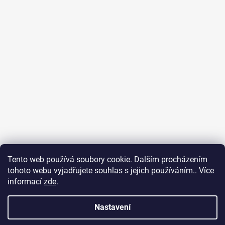
Tento web používá soubory cookie. Dalším procházením
tohoto webu vyjadřujete souhlas s jejich používáním.. Více
Icons on this website are under license (Icons 8)
informací
zde
.
Nastavení
Vytvořil Shoptet