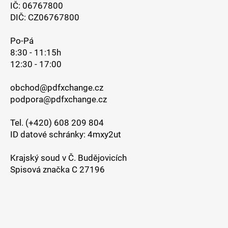
IČ: 06767800
DIČ: CZ06767800
Po-Pá
8:30 - 11:15h
12:30 - 17:00
obchod@pdfxchange.cz
podpora@pdfxchange.cz
Tel. (+420) 608 209 804
ID datové schránky: 4mxy2ut
Krajský soud v Č. Budějovicích
Spisová značka C 27196