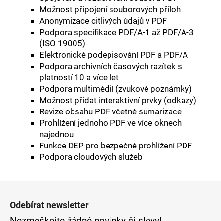
Možnost připojení souborových příloh
Anonymizace citlivých údajů v PDF
Podpora specifikace PDF/A-1 až PDF/A-3
(ISO 19005)
Elektronické podepisování PDF a PDF/A
Podpora archivních časových razítek s
platností 10 a více let
Podpora multimédií (zvukové poznámky)
Možnost přidat interaktivní prvky (odkazy)
Revize obsahu PDF včetně sumarizace
Prohlížení jednoho PDF ve více oknech
najednou
Funkce DEP pro bezpečné prohlížení PDF
Podpora cloudových služeb
Z
á
Odebírat newsletter
Nezmeškejte žádné novinky či slevy!