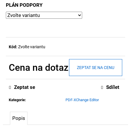
PLÁN PODPORY
D
o
p
o
Kód:
Zvolte variantu
r
u
Cena na dotaz
ZEPTAT SE NA CENU
č
Měrná
u
cena:
j
Zeptat se
Sdílet
e
Kategorie
:
PDF-XChange Editor
m
e
Popis