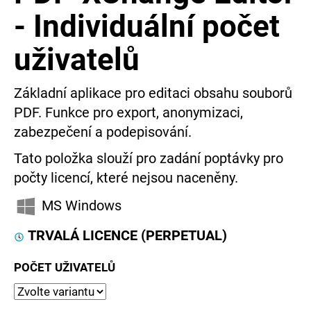
e
- Individuální počet
t
uživatelů
e
n
Základní aplikace pro editaci obsahu souborů
a
PDF. Funkce pro export, anonymizaci,
zabezpečení a podepisování.
j
Tato položka slouží pro zadání poptávky pro
í
počty licencí, které nejsou naceněny.
t
MS Windows
?
TRVALÁ LICENCE (PERPETUAL)
POČET UŽIVATELŮ
HLEDAT