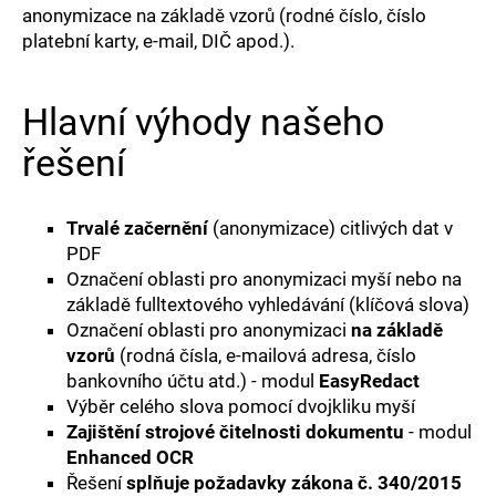
e
anonymizace na základě vzorů (rodné číslo, číslo
platební karty, e-mail, DIČ apod.).
t
e
Hlavní výhody našeho
n
řešení
a
j
Trvalé začernění
(anonymizace) citlivých dat v
PDF
í
Označení oblasti pro anonymizaci myší nebo na
t
základě fulltextového vyhledávání (klíčová slova)
Označení oblasti pro anonymizaci
na základě
?
vzorů
(rodná čísla, e-mailová adresa, číslo
bankovního účtu atd.) - modul
EasyRedact
Výběr celého slova pomocí dvojkliku myší
Zajištění strojové čitelnosti dokumentu
- modul
Enhanced OCR
Řešení
splňuje požadavky zákona č. 340/2015
HLEDAT