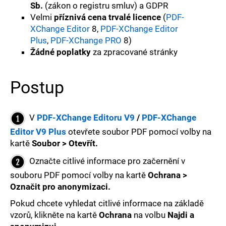
Sb.
(zákon o registru smluv) a GDPR
Velmi
příznivá cena trvalé licence
(
PDF-
XChange Editor
8,
PDF-XChange Editor
D
Plus
,
PDF-XChange PRO
8)
o
Žádné poplatky
za zpracované stránky
p
o
Postup
r
u
V
PDF-XChange Editoru V9
/
PDF-XChange
č
Editor V9 Plus
otevřete
soubor PDF pomocí volby na
u
kartě
Soubor > Otevřít.
j
Označte citlivé informace pro začernění v
e
souboru PDF pomocí volby na kartě
Ochrana >
m
Označit pro anonymizaci.
e
Pokud chcete vyhledat citlivé informace na základě
vzorů, klikněte na kartě
Ochrana
na volbu
Najdi a