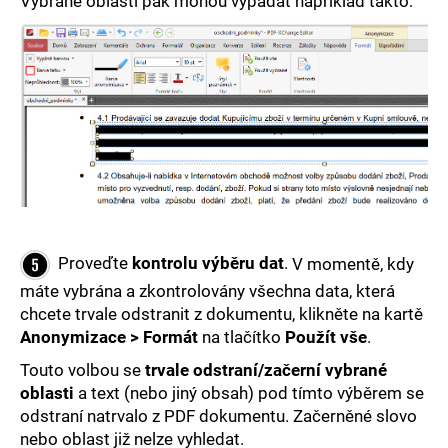
Vybrané oblasti pak mohou vypadat například takto:
Proveďte
kontrolu výběru dat
.
V momentě, kdy
máte vybrána a zkontrolovány všechna data, která
chcete trvale odstranit z dokumentu, klikněte na kartě
Anonymizace > Formát
na tlačítko
Použít vše
.
Touto volbou se
trvale odstraní/začerní vybrané
oblasti
a text (nebo jiný obsah) pod tímto výběrem se
odstraní natrvalo z PDF dokumentu. Začerněné slovo
nebo oblast již nelze vyhledat.