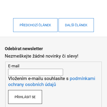
PŘEDCHOZÍ ČLÁNEK
DALŠÍ ČLÁNEK
Z
á
Odebírat newsletter
Nezmeškejte žádné novinky či slevy!
p
a
E-mail
t
Vložením e-mailu souhlasíte s
podmínkami
í
ochrany osobních údajů
PŘIHLÁSIT SE