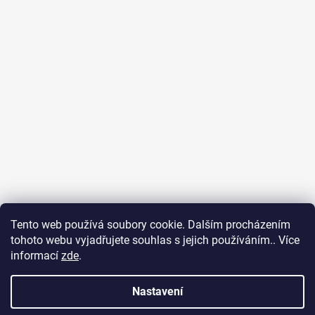
Tento web používá soubory cookie. Dalším procházením
tohoto webu vyjadřujete souhlas s jejich používáním.. Více
Icons on this website are under license (Icons 8)
informací
zde
.
Nastavení
Vytvořil Shoptet