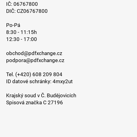
IČ: 06767800
DIČ: CZ06767800
Po-Pá
8:30 - 11:15h
12:30 - 17:00
obchod@pdfxchange.cz
podpora@pdfxchange.cz
Tel. (+420) 608 209 804
ID datové schránky: 4mxy2ut
Krajský soud v Č. Budějovicích
Spisová značka C 27196