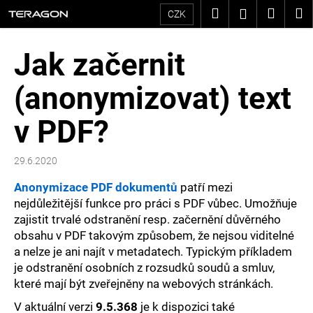
K
Přejít
Hledat
Nákup
M
Přihlášení
CZK
na
o
Zpět
Zpět
košík
obsah
Jak začernit
š
C
í
(anonymizovat) text
o
k
p
v PDF?
o
29.6.2020
t
Anonymizace PDF dokumentů
patří mezi
ř
nejdůležitější funkce pro práci s PDF vůbec. Umožňuje
e
zajistit trvalé odstranění resp. začernění důvěrného
obsahu v PDF takovým způsobem, že nejsou viditelné
b
a nelze je ani najít v metadatech. Typickým příkladem
je odstranění osobních z rozsudků soudů a smluv,
u
které mají být zveřejněny na webových stránkách.
j
V aktuální verzi
9.5.368
je k dispozici také